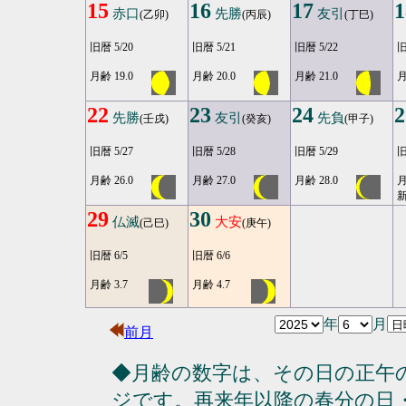
15
16
17
1
赤口
先勝
友引
(乙卯)
(丙辰)
(丁巳)
旧暦 5/20
旧暦 5/21
旧暦 5/22
旧
月齢 19.0
月齢 20.0
月齢 21.0
月
22
23
24
2
先勝
友引
先負
(壬戌)
(癸亥)
(甲子)
旧暦 5/27
旧暦 5/28
旧暦 5/29
旧
月齢 26.0
月齢 27.0
月齢 28.0
月
29
30
仏滅
大安
(己巳)
(庚午)
旧暦 6/5
旧暦 6/6
月齢 3.7
月齢 4.7
年
月
前月
◆月齢の数字は、その日の正午
ジです。再来年以降の春分の日