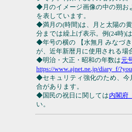
◆月のイメージ画像の中の朔お
を表しています。
◆満月の(時間)は、月と太陽の黄
分までは繰上げ表示。例(24時)は23
◆年号の横の 【水無月 みなづ
が、近年新暦月に使用される場
◆明治・大正・昭和の年数は
元
https://www.ajnet.ne.jp/diary_f/?yo
◆セキュリティ強化のため、今
合があります。
◆国民の祝日に関しては
内閣府
い。