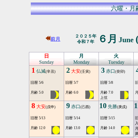
六曜・月
６月
２０２５年
June
前月
令和７年
日
月
火
Sunday
Monday
Tuesday
1
2
3
仏滅
大安
赤口
(辛丑)
(壬寅)
(癸卯)
旧暦 5/6
旧暦 5/7
旧暦 5/8
旧
月齢 5.0
月齢 6.0
月齢 7.0
月
上弦
8
9
10
1
大安
赤口
先勝
(戊申)
(己酉)
(庚戌)
旧暦 5/13
旧暦 5/14
旧暦 5/15
旧
月齢 12.0
月齢 13.0
月齢 14.0
月
満