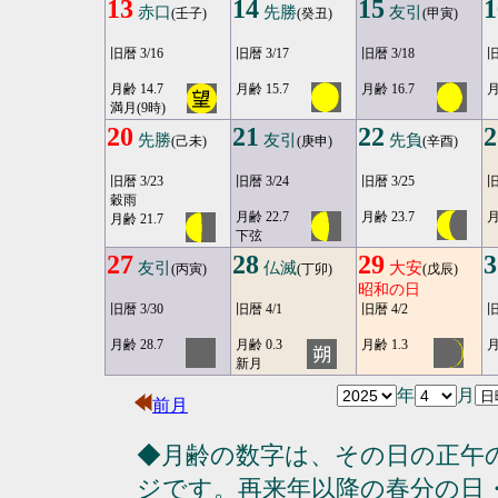
13
14
15
1
赤口
先勝
友引
(壬子)
(癸丑)
(甲寅)
旧暦 3/16
旧暦 3/17
旧暦 3/18
旧
月齢 14.7
月齢 15.7
月齢 16.7
月
満月(9時)
20
21
22
2
先勝
友引
先負
(己未)
(庚申)
(辛酉)
旧暦 3/23
旧暦 3/24
旧暦 3/25
旧
穀雨
月齢 22.7
月齢 23.7
月
月齢 21.7
下弦
27
28
29
3
友引
仏滅
大安
(丙寅)
(丁卯)
(戊辰)
昭和の日
旧暦 3/30
旧暦 4/1
旧暦 4/2
旧
月齢 28.7
月齢 0.3
月齢 1.3
月
新月
年
月
前月
◆月齢の数字は、その日の正午
ジです。再来年以降の春分の日