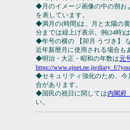
◆月のイメージ画像の中の朔お
を表しています。
◆満月の(時間)は、月と太陽の黄
分までは繰上げ表示。例(24時)は23
◆年号の横の 【卯月 うづき】
近年新暦月に使用される場合も
◆明治・大正・昭和の年数は
元
https://www.ajnet.ne.jp/diary_f/?yo
◆セキュリティ強化のため、今
合があります。
◆国民の祝日に関しては
内閣府
い。