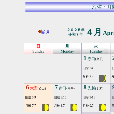
六曜・月
４月
２０２５年
Apr
前月
令和７年
日
月
火
Sunday
Monday
Tuesday
1
赤口
(庚子)
旧暦 3/4
旧
月齢 2.7
月
6
7
8
大安
赤口
先勝
(乙巳)
(丙午)
(丁未)
旧暦 3/9
旧暦 3/10
旧暦 3/11
旧
月齢 7.7
月齢 8.7
月齢 9.7
月