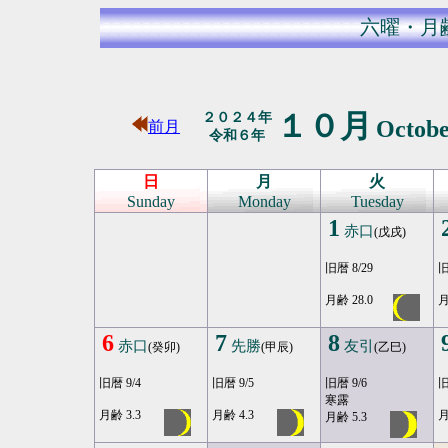
六曜・月
１０月
２０２４年
Octob
前月
令和６年
日
月
火
Sunday
Monday
Tuesday
1
赤口
(戊戌)
旧暦 8/29
旧
月齢 28.0
月
6
7
8
赤口
先勝
友引
(癸卯)
(甲辰)
(乙巳)
旧暦 9/4
旧暦 9/5
旧暦 9/6
旧
寒露
月齢 3.3
月齢 4.3
月
月齢 5.3