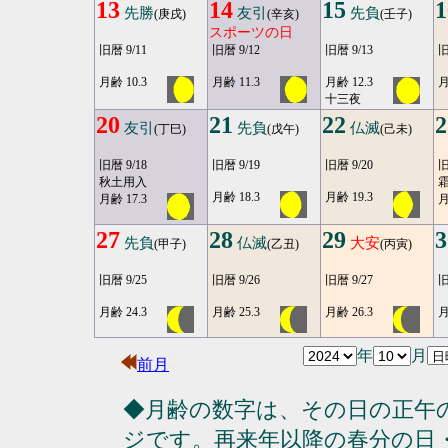
13
14
15
1
先勝
友引
先負
(庚戌)
(辛亥)
(壬子)
スポーツの日
旧暦 9/11
旧暦 9/12
旧暦 9/13
旧
月齢 10.3
月齢 11.3
月齢 12.3
月
十三夜
20
21
22
2
友引
先負
仏滅
(丁巳)
(戊午)
(己未)
旧暦 9/18
旧暦 9/19
旧暦 9/20
旧
秋土用入
月齢 18.3
月齢 19.3
月齢 17.3
月
27
28
29
3
先負
仏滅
大安
(甲子)
(乙丑)
(丙寅)
旧暦 9/25
旧暦 9/26
旧暦 9/27
旧
月齢 24.3
月齢 25.3
月齢 26.3
月
年
月
前月
◆月齢の数字は、その日の正午
ジです。再来年以降の春分の日