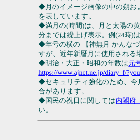
◆月のイメージ画像の中の朔お
を表しています。
◆満月の(時間)は、月と太陽の黄
分までは繰上げ表示。例(24時)は23
◆年号の横の 【神無月 かんな
すが、近年新暦月に使用される
◆明治・大正・昭和の年数は
元
https://www.ajnet.ne.jp/diary_f/?yo
◆セキュリティ強化のため、今
合があります。
◆国民の祝日に関しては
内閣府
い。