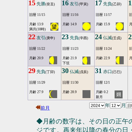
15
16
17
1
先勝
友引
先負
(癸丑)
(甲寅)
(乙卯)
旧暦 11/15
旧暦 11/16
旧暦 11/17
旧
月齢 13.9
月齢 14.9
月齢 15.9
月
満月(18時)
22
23
24
2
友引
先負
仏滅
(庚申)
(辛酉)
(壬戌)
旧暦 11/22
旧暦 11/23
旧暦 11/24
旧
月齢 20.9
月齢 21.9
月齢 22.9
月
下弦
29
30
31
先負
仏滅
赤口
(丁卯)
(戊辰)
(己巳)
旧暦 11/29
旧暦 11/30
旧暦 12/1
月齢 27.9
月齢 28.9
月齢 0.2
新月
年
月
前月
◆月齢の数字は、その日の正午
ジです。再来年以降の春分の日