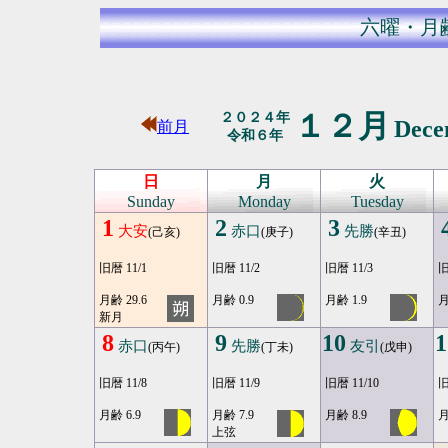
六曜・月
１２月
２０２４年
Dec
前月
令和６年
日
月
火
Sunday
Monday
Tuesday
1
2
3
大安
赤口
先勝
(己亥)
(庚子)
(辛丑)
旧暦 11/1
旧暦 11/2
旧暦 11/3
旧
月齢 29.6
月齢 0.9
月齢 1.9
月
新月
8
9
10
1
赤口
先勝
友引
(丙午)
(丁未)
(戊申)
旧暦 11/8
旧暦 11/9
旧暦 11/10
旧
月齢 6.9
月齢 7.9
月齢 8.9
月
上弦