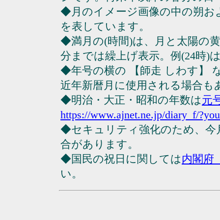
◆月のイメージ画像の中の朔お
を表しています。
◆満月の(時間)は、月と太陽の黄
分までは繰上げ表示。例(24時)は23
◆年号の横の 【師走 しわす】
近年新暦月に使用される場合も
◆明治・大正・昭和の年数は
元
https://www.ajnet.ne.jp/diary_f/?yo
◆セキュリティ強化のため、今
合があります。
◆国民の祝日に関しては
内閣府
い。