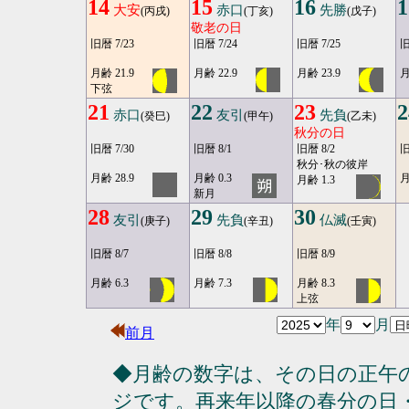
14
15
16
1
大安
赤口
先勝
(丙戌)
(丁亥)
(戊子)
敬老の日
旧暦 7/23
旧暦 7/24
旧暦 7/25
旧
月齢 21.9
月齢 22.9
月齢 23.9
月
下弦
21
22
23
2
赤口
友引
先負
(癸巳)
(甲午)
(乙未)
秋分の日
旧暦 7/30
旧暦 8/1
旧暦 8/2
旧
秋分･秋の彼岸
月齢 28.9
月齢 0.3
月
月齢 1.3
新月
28
29
30
友引
先負
仏滅
(庚子)
(辛丑)
(壬寅)
旧暦 8/7
旧暦 8/8
旧暦 8/9
月齢 6.3
月齢 7.3
月齢 8.3
上弦
年
月
前月
◆月齢の数字は、その日の正午
ジです。再来年以降の春分の日