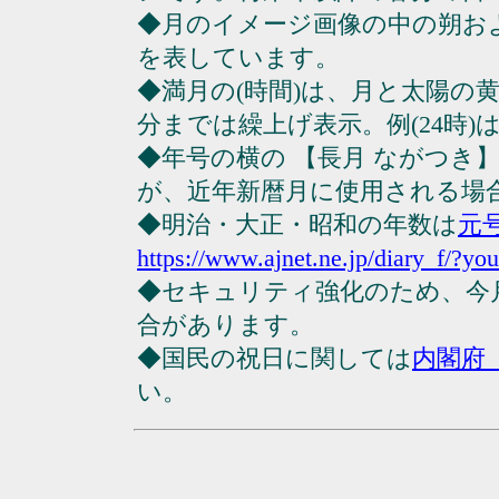
◆月のイメージ画像の中の朔お
を表しています。
◆満月の(時間)は、月と太陽の黄
分までは繰上げ表示。例(24時)は23
◆年号の横の 【長月 ながつき
が、近年新暦月に使用される場
◆明治・大正・昭和の年数は
元
https://www.ajnet.ne.jp/diary_f/?yo
◆セキュリティ強化のため、今
合があります。
◆国民の祝日に関しては
内閣府
い。