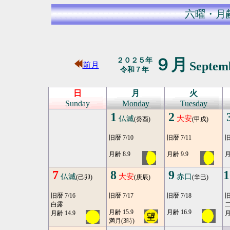
六曜・月
９月
２０２５年
Septem
前月
令和７年
日
月
火
Sunday
Monday
Tuesday
1
2
仏滅
大安
(癸酉)
(甲戌)
旧暦 7/10
旧暦 7/11
旧
月齢 8.9
月齢 9.9
月
7
8
9
1
仏滅
大安
赤口
(己卯)
(庚辰)
(辛巳)
旧暦 7/16
旧暦 7/17
旧暦 7/18
旧
白露
二
月齢 15.9
月齢 16.9
月齢 14.9
月
満月(3時)