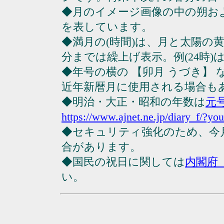
◆月のイメージ画像の中の朔お
を表しています。
◆満月の(時間)は、月と太陽の黄
分までは繰上げ表示。例(24時)は23
◆年号の横の 【卯月 うづき】
近年新暦月に使用される場合も
◆明治・大正・昭和の年数は
元
https://www.ajnet.ne.jp/diary_f/?yo
◆セキュリティ強化のため、今
合があります。
◆国民の祝日に関しては
内閣府
い。