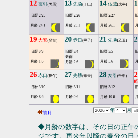
12
13
14
1
友引
先負
仏滅
(丙辰)
(丁巳)
(戊午)
旧暦 2/25
旧暦 2/26
旧暦 2/27
旧
月齢 24.1
月齢 25.1
月齢 26.1
月
19
20
21
2
大安
赤口
先勝
(癸亥)
(甲子)
(乙丑)
旧暦 3/3
旧暦 3/4
旧暦 3/5
旧
穀雨
月齢 1.6
月齢 3.6
月
月齢 2.6
26
27
28
2
赤口
先勝
友引
(庚午)
(辛未)
(壬申)
旧暦 3/10
旧暦 3/11
旧暦 3/12
旧
月齢 8.6
月齢 9.6
月齢 10.6
月
年
月
前月
◆月齢の数字は、その日の正午
ジです。再来年以降の春分の日