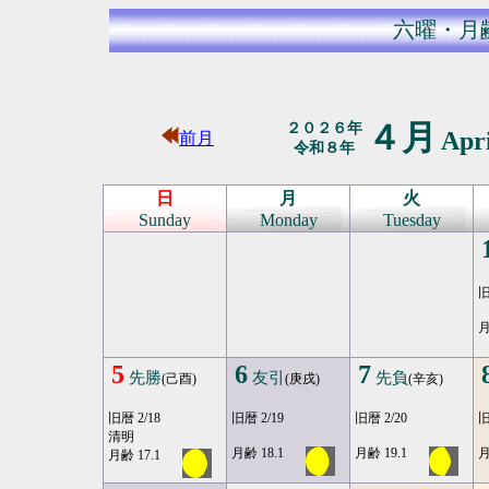
六曜・月
４月
２０２６年
Apr
前月
令和８年
日
月
火
Sunday
Monday
Tuesday
旧
月
5
6
7
先勝
友引
先負
(己酉)
(庚戌)
(辛亥)
旧暦 2/18
旧暦 2/19
旧暦 2/20
旧
清明
月齢 18.1
月齢 19.1
月
月齢 17.1