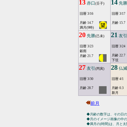
13
14
赤口
先
(壬子)
旧暦 3/16
旧暦 3/17
月齢 14.7
月齢 15.7
満月(9時)
20
21
先勝
友
(己未)
旧暦 3/23
旧暦 3/24
穀雨
月齢 22.7
月齢 21.7
下弦
27
28
友引
仏
(丙寅)
旧暦 3/30
旧暦 4/1
月齢 28.7
月齢 0.3
新月
前月
◆月齢の数字は、その日
◆月のイメージ画像の中
◆満月の(時間)は、月と太陽