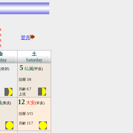
※
※
翌月
※
※
金
土
iday
Saturday
5
仏滅
(癸卯)
(甲辰)
旧暦 3/8
月齢 6.7
上弦
12
滅
大安
(庚戌)
(辛亥)
旧暦 3/15
月齢 13.7