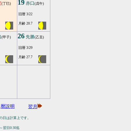
19
安
赤口
(丁巳)
(戊午)
旧暦 3/22
月齢 20.7
26
口
先勝
(甲子)
(乙丑)
旧暦 3/29
月齢 27.7
暦説明
翌月
の日は計算上です。
翌日0:30迄