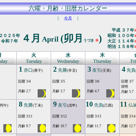
六曜・月齢・旧暦カレンダー
｜
今月
｜
平成 ３７年
４月
(卯月
)
２０２５年
昭和 １００年
April
うづき
※
令和７年
大正 １１４年
明治 １５８年
月
火
水
木
day
Tuesday
Wednesday
Thursday
Fr
1
2
3
4
赤口
先勝
友引
先負
(庚子)
(辛丑)
(壬寅)
旧暦 3/4
旧暦 3/5
旧暦 3/6
旧暦 3/7
清明
月齢 2.7
月齢 3.7
月齢 4.7
月齢 5.7
8
9
10
11
先勝
友引
先負
仏
(丙午)
(丁未)
(戊申)
(己酉)
旧暦 3/11
旧暦 3/12
旧暦 3/13
旧暦 3/14
月齢 9.7
月齢 10.7
月齢 11.7
月齢 12.7