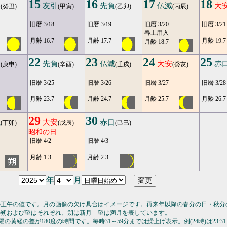
15
16
17
18
勝
友引
先負
仏滅
大
(癸丑)
(甲寅)
(乙卯)
(丙辰)
旧暦 3/18
旧暦 3/19
旧暦 3/20
旧暦 3/21
春土用入
月齢 16.7
月齢 17.7
月齢 19.7
月齢 18.7
22
23
24
25
引
先負
仏滅
大安
赤
(庚申)
(辛酉)
(壬戌)
(癸亥)
旧暦 3/25
旧暦 3/26
旧暦 3/27
旧暦 3/28
月齢 23.7
月齢 24.7
月齢 25.7
月齢 26.7
29
30
滅
大安
赤口
(丁卯)
(戊辰)
(己巳)
昭和の日
旧暦 4/2
旧暦 4/3
月齢 1.3
月齢 2.3
年
月
の正午の値です。月の画像の欠け具合はイメージです。再来年以降の春分の日・秋分
の朔および望はそれぞれ、朔は新月 望は満月を表しています。
の黄経の差が180度の時間です。毎時31～59分までは繰上げ表示。例(24時)は23:31～