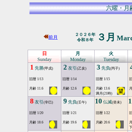
六曜・月
３月
２０２６年
Mar
前月
令和８年
日
月
火
Sunday
Monday
Tuesday
1
2
3
先勝
友引
先負
(甲戌)
(乙亥)
(丙子)
旧暦 1/13
旧暦 1/14
旧暦 1/15
旧
月齢 11.6
月齢 12.6
月齢 13.6
月
満月(21時)
8
9
10
1
友引
先負
仏滅
(辛巳)
(壬午)
(癸未)
旧暦 1/20
旧暦 1/21
旧暦 1/22
旧
月齢 18.6
月齢 19.6
月齢 20.6
月