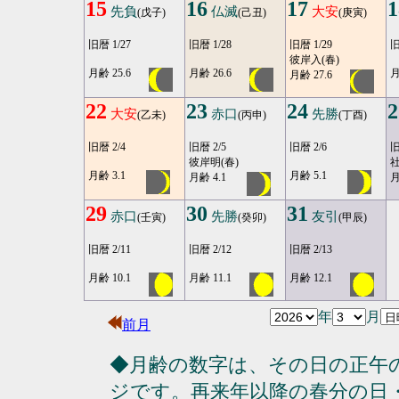
15
16
17
1
先負
仏滅
大安
(戊子)
(己丑)
(庚寅)
旧暦 1/27
旧暦 1/28
旧暦 1/29
旧
彼岸入(春)
月齢 25.6
月齢 26.6
月
月齢 27.6
22
23
24
2
大安
赤口
先勝
(乙未)
(丙申)
(丁酉)
旧暦 2/4
旧暦 2/5
旧暦 2/6
旧
彼岸明(春)
社
月齢 3.1
月齢 5.1
月齢 4.1
月
29
30
31
赤口
先勝
友引
(壬寅)
(癸卯)
(甲辰)
旧暦 2/11
旧暦 2/12
旧暦 2/13
月齢 10.1
月齢 11.1
月齢 12.1
年
月
前月
◆月齢の数字は、その日の正午
ジです。再来年以降の春分の日