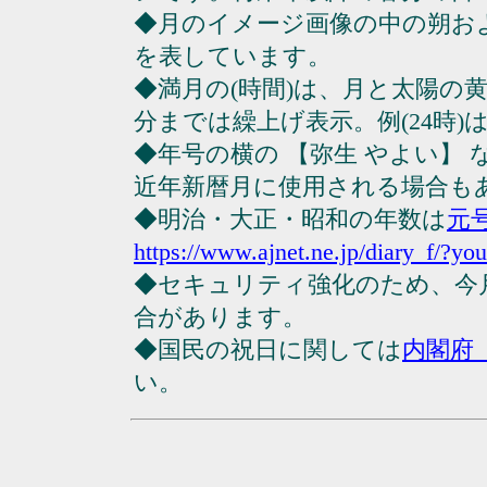
◆月のイメージ画像の中の朔お
を表しています。
◆満月の(時間)は、月と太陽の黄
分までは繰上げ表示。例(24時)は23
◆年号の横の 【弥生 やよい】
近年新暦月に使用される場合も
◆明治・大正・昭和の年数は
元
https://www.ajnet.ne.jp/diary_f/?yo
◆セキュリティ強化のため、今
合があります。
◆国民の祝日に関しては
内閣府
い。