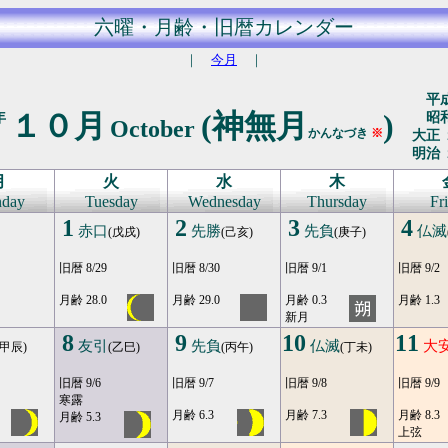
六曜・月齢・旧暦カレンダー
｜
今月
｜
平成
１０月
(神無月
)
年
昭和
October
かんなづき
※
大正 
明治 
月
火
水
木
day
Tuesday
Wednesday
Thursday
Fr
1
2
3
4
赤口
先勝
先負
仏滅
(戊戌)
(己亥)
(庚子)
旧暦 8/29
旧暦 8/30
旧暦 9/1
旧暦 9/2
月齢 28.0
月齢 29.0
月齢 0.3
月齢 1.3
新月
8
9
10
11
友引
先負
仏滅
大
(甲辰)
(乙巳)
(丙午)
(丁未)
旧暦 9/6
旧暦 9/7
旧暦 9/8
旧暦 9/9
寒露
月齢 6.3
月齢 7.3
月齢 8.3
月齢 5.3
上弦