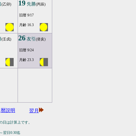
19
口
先勝
(乙卯)
(丙辰)
旧暦 9/17
月齢 16.3
26
勝
友引
(壬戌)
(癸亥)
旧暦 9/24
月齢 23.3
暦説明
翌月
の日は計算上です。
翌日0:30迄