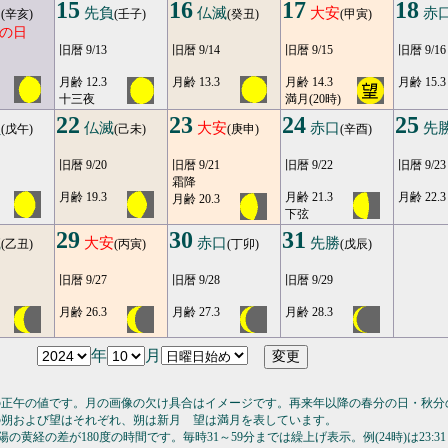
15
16
17
18
引
先負
仏滅
大安
赤
(辛亥)
(壬子)
(癸丑)
(甲寅)
の日
旧暦 9/13
旧暦 9/14
旧暦 9/15
旧暦 9/16
月齢 12.3
月齢 13.3
月齢 14.3
月齢 15.3
十三夜
満月(20時)
22
23
24
25
負
仏滅
大安
赤口
先
(戊午)
(己未)
(庚申)
(辛酉)
旧暦 9/20
旧暦 9/21
旧暦 9/22
旧暦 9/23
霜降
月齢 19.3
月齢 21.3
月齢 22.3
月齢 20.3
下弦
29
30
31
滅
大安
赤口
先勝
(乙丑)
(丙寅)
(丁卯)
(戊辰)
旧暦 9/27
旧暦 9/28
旧暦 9/29
月齢 26.3
月齢 27.3
月齢 28.3
年
月
の正午の値です。月の画像の欠け具合はイメージです。再来年以降の春分の日・秋分
の朔および望はそれぞれ、朔は新月 望は満月を表しています。
の黄経の差が180度の時間です。毎時31～59分までは繰上げ表示。例(24時)は23:31～