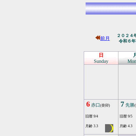
２０２４
前月
令和６年
日
Sunday
Mon
6
7
赤口
先勝
(癸卯)
旧暦 9/4
旧暦 9/5
月齢 3.3
月齢 4.3