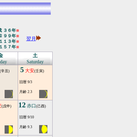
 ３６年
※
 ９９年
※
翌月
１１３年
※
１５７年
※
金
土
iday
Saturday
5
大安
(辛丑)
(壬寅)
旧暦 9/3
月齢 2.3
12
安
赤口
(戊申)
(己酉)
旧暦 9/10
月齢 9.3