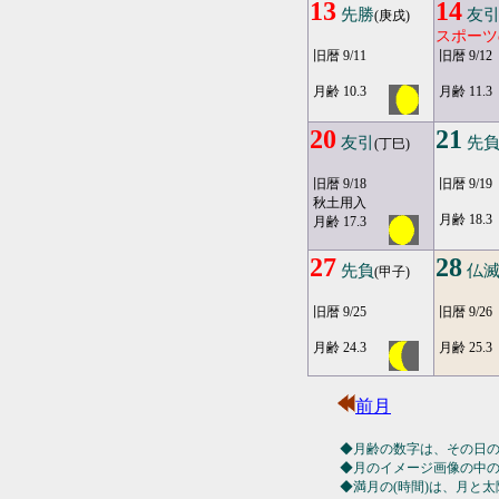
13
14
先勝
友
(庚戌)
スポーツ
旧暦 9/11
旧暦 9/12
月齢 10.3
月齢 11.3
20
21
友引
先
(丁巳)
旧暦 9/18
旧暦 9/19
秋土用入
月齢 18.3
月齢 17.3
27
28
先負
仏
(甲子)
旧暦 9/25
旧暦 9/26
月齢 24.3
月齢 25.3
前月
◆月齢の数字は、その日
◆月のイメージ画像の中
◆満月の(時間)は、月と太陽