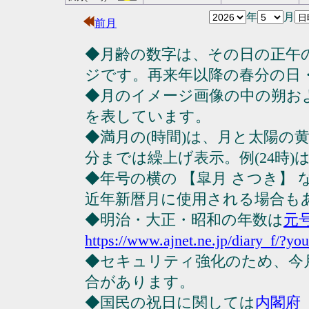
年
月
前月
◆月齢の数字は、その日の正午
ジです。再来年以降の春分の日
◆月のイメージ画像の中の朔お
を表しています。
◆満月の(時間)は、月と太陽の黄
分までは繰上げ表示。例(24時)は23
◆年号の横の 【皐月 さつき】
近年新暦月に使用される場合も
◆明治・大正・昭和の年数は
元
https://www.ajnet.ne.jp/diary_f/?yo
◆セキュリティ強化のため、今
合があります。
◆国民の祝日に関しては
内閣府