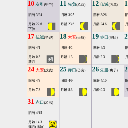
10
11
12
1
友引
先負
仏滅
(甲申)
(乙酉)
(丙戌)
旧暦 3/24
旧暦 3/25
旧暦 3/26
旧
月齢 22.6
月齢 23.6
月齢 24.6
月
下弦
17
18
19
2
仏滅
大安
赤口
(辛卯)
(壬辰)
(癸巳)
旧暦 4/1
旧暦 4/2
旧暦 4/3
旧
月齢 0.3
月齢 1.3
月齢 2.3
月
新月
24
25
26
2
大安
赤口
先勝
(戊戌)
(己亥)
(庚子)
旧暦 4/8
旧暦 4/9
旧暦 4/10
旧
月齢 7.3
月齢 8.3
月齢 9.3
月
31
赤口
(乙巳)
旧暦 4/15
月齢 14.3
満月(18時)