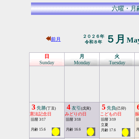
六曜・月
５月
２０２６年
Ma
前月
令和８年
日
月
火
Sunday
Monday
Tuesday
3
4
5
先勝
友引
先負
(丁丑)
(戊寅)
(己卯)
憲法記念日
みどりの日
こどもの日
旧暦 3/17
旧暦 3/18
旧暦 3/19
旧
立夏
月齢 15.6
月齢 16.6
月
月齢 17.6