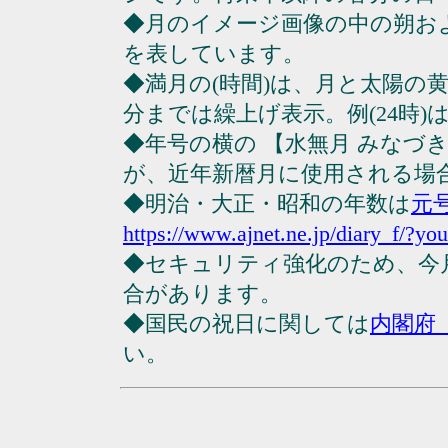
◆月のイメージ画像の中の朔お
を表しています。
◆満月の(時間)は、月と太陽の黄
分までは繰上げ表示。例(24時)は23
◆年号の横の 【水無月 みなづ
が、近年新暦月に使用される場
◆明治・大正・昭和の年数は
元
https://www.ajnet.ne.jp/diary_f/?yo
◆セキュリティ強化のため、今
合があります。
◆国民の祝日に関しては
内閣府
い。