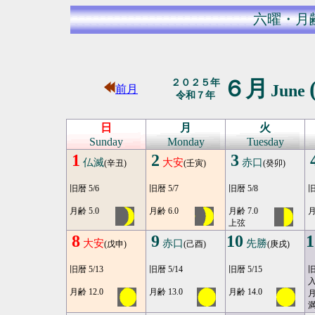
六曜・月
６月
２０２５年
June
前月
令和７年
日
月
火
Sunday
Monday
Tuesday
1
2
3
仏滅
大安
赤口
(辛丑)
(壬寅)
(癸卯)
旧暦 5/6
旧暦 5/7
旧暦 5/8
旧
月齢 5.0
月齢 6.0
月齢 7.0
月
上弦
8
9
10
1
大安
赤口
先勝
(戊申)
(己酉)
(庚戌)
旧暦 5/13
旧暦 5/14
旧暦 5/15
旧
月齢 12.0
月齢 13.0
月齢 14.0
月
満