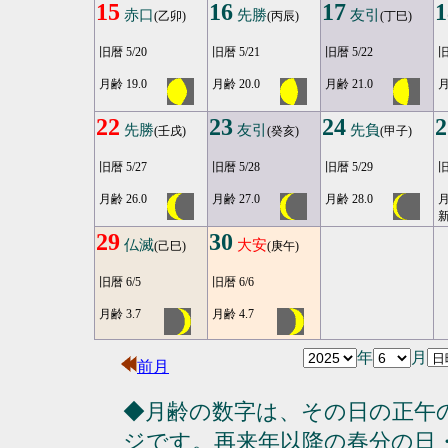
15
16
17
1
赤口
先勝
友引
(乙卯)
(丙辰)
(丁巳)
旧暦 5/20
旧暦 5/21
旧暦 5/22
旧
月齢 19.0
月齢 20.0
月齢 21.0
月
22
23
24
2
先勝
友引
先負
(壬戌)
(癸亥)
(甲子)
旧暦 5/27
旧暦 5/28
旧暦 5/29
旧
月齢 26.0
月齢 27.0
月齢 28.0
月
29
30
仏滅
大安
(己巳)
(庚午)
旧暦 6/5
旧暦 6/6
月齢 3.7
月齢 4.7
年
月
前月
◆月齢の数字は、その日の正午
ジです。再来年以降の春分の日