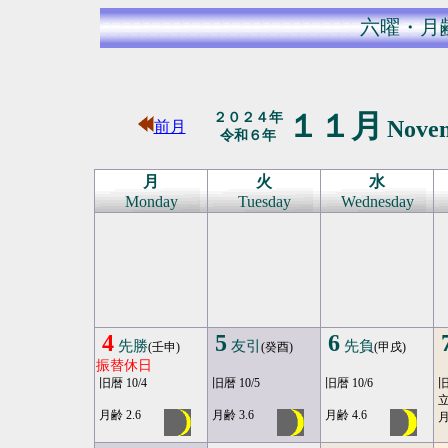
六曜・月
１１月
２０２４年
Nove
前月
令和６年
月
火
水
Monday
Tuesday
Wednesday
4
5
6
先勝
友引
先負
(壬申)
(癸酉)
(甲戌)
振替休日
旧暦 10/4
旧暦 10/5
旧暦 10/6
旧
月齢 2.6
月齢 3.6
月齢 4.6
月