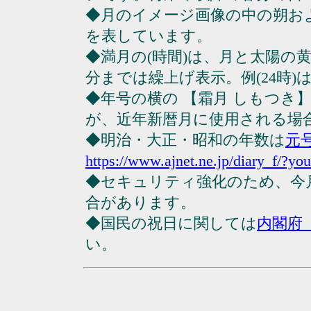
◆月のイメージ画像の中の朔お
を表しています。
◆満月の(時間)は、月と太陽の黄
分までは繰上げ表示。例(24時)は23
◆年号の横の 【霜月 しもつき
が、近年新暦月に使用される場
◆明治・大正・昭和の年数は
元
https://www.ajnet.ne.jp/diary_f/?yo
◆セキュリティ強化のため、今
合があります。
◆国民の祝日に関しては
内閣府
い。