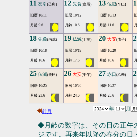
11
12
13
1
友引
先負
仏滅
(己卯)
(庚辰)
(辛巳)
旧暦 10/11
旧暦 10/12
旧暦 10/13
旧
月齢 9.6
月齢 10.6
月齢 11.6
月
18
19
20
2
先負
仏滅
大安
(丙戌)
(丁亥)
(戊子)
旧暦 10/18
旧暦 10/19
旧暦 10/20
旧
月齢 16.6
月齢 17.6
月齢 18.6
月
25
26
27
2
仏滅
大安
赤口
(癸巳)
(甲午)
(乙未)
旧暦 10/25
旧暦 10/26
旧暦 10/27
旧
月齢 23.6
月齢 24.6
月齢 25.6
月
年
月
前月
◆月齢の数字は、その日の正午
ジです。再来年以降の春分の日