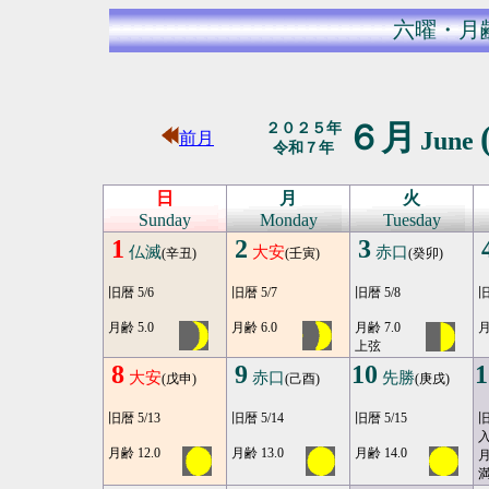
六曜・月
６月
２０２５年
June
前月
令和７年
日
月
火
Sunday
Monday
Tuesday
1
2
3
仏滅
大安
赤口
(辛丑)
(壬寅)
(癸卯)
旧暦 5/6
旧暦 5/7
旧暦 5/8
旧
月齢 5.0
月齢 6.0
月齢 7.0
月
上弦
8
9
10
1
大安
赤口
先勝
(戊申)
(己酉)
(庚戌)
旧暦 5/13
旧暦 5/14
旧暦 5/15
旧
月齢 12.0
月齢 13.0
月齢 14.0
月
満