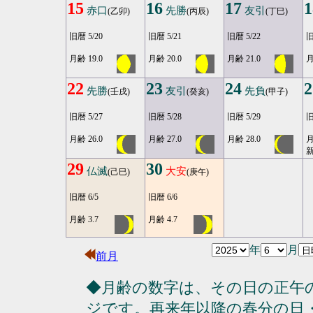
15
16
17
1
赤口
先勝
友引
(乙卯)
(丙辰)
(丁巳)
旧暦 5/20
旧暦 5/21
旧暦 5/22
旧
月齢 19.0
月齢 20.0
月齢 21.0
月
22
23
24
2
先勝
友引
先負
(壬戌)
(癸亥)
(甲子)
旧暦 5/27
旧暦 5/28
旧暦 5/29
旧
月齢 26.0
月齢 27.0
月齢 28.0
月
29
30
仏滅
大安
(己巳)
(庚午)
旧暦 6/5
旧暦 6/6
月齢 3.7
月齢 4.7
年
月
前月
◆月齢の数字は、その日の正午
ジです。再来年以降の春分の日