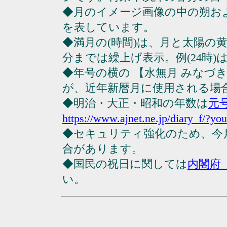
◆月のイメージ画像の中の朔お
を表しています。
◆満月の(時間)は、月と太陽の黄
分までは繰上げ表示。例(24時)は23
◆年号の横の 【水無月 みなづ
が、近年新暦月に使用される場
◆明治・大正・昭和の年数は
元
https://www.ajnet.ne.jp/diary_f/?yo
◆セキュリティ強化のため、今
合があります。
◆国民の祝日に関しては
内閣府
い。