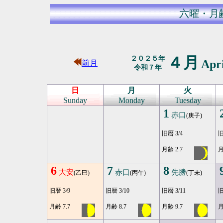
六曜・月
４月
２０２５年
Apr
前月
令和７年
日
月
火
Sunday
Monday
Tuesday
1
赤口
(庚子)
旧暦 3/4
旧
月齢 2.7
月
6
7
8
大安
赤口
先勝
(乙巳)
(丙午)
(丁未)
旧暦 3/9
旧暦 3/10
旧暦 3/11
旧
月齢 7.7
月齢 8.7
月齢 9.7
月