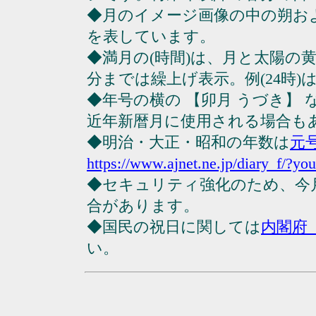
◆月のイメージ画像の中の朔お
を表しています。
◆満月の(時間)は、月と太陽の黄
分までは繰上げ表示。例(24時)は23
◆年号の横の 【卯月 うづき】
近年新暦月に使用される場合も
◆明治・大正・昭和の年数は
元
https://www.ajnet.ne.jp/diary_f/?yo
◆セキュリティ強化のため、今
合があります。
◆国民の祝日に関しては
内閣府
い。