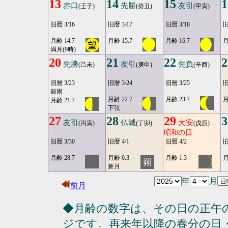
13
14
15
1
赤口
先勝
友引
(壬子)
(癸丑)
(甲寅)
旧暦 3/16
旧暦 3/17
旧暦 3/18
旧
月齢 14.7
月齢 15.7
月齢 16.7
月
満月(9時)
20
21
22
2
先勝
友引
先負
(己未)
(庚申)
(辛酉)
旧暦 3/23
旧暦 3/24
旧暦 3/25
旧
穀雨
月齢 22.7
月齢 23.7
月
月齢 21.7
下弦
27
28
29
3
友引
仏滅
大安
(丙寅)
(丁卯)
(戊辰)
昭和の日
旧暦 3/30
旧暦 4/1
旧暦 4/2
旧
月齢 28.7
月齢 0.3
月齢 1.3
月
新月
年
月
前月
◆月齢の数字は、その日の正午
ジです。再来年以降の春分の日