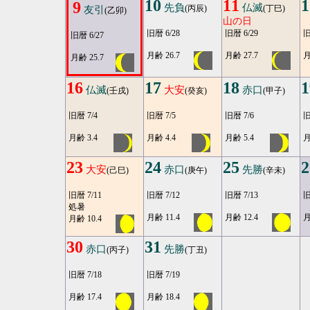
10
11
1
9
先負
仏滅
(丙辰)
(丁巳)
友引
(乙卯)
山の日
旧暦 6/28
旧暦 6/29
旧
旧暦 6/27
月齢 26.7
月齢 27.7
月
月齢 25.7
16
17
18
1
仏滅
大安
赤口
(壬戌)
(癸亥)
(甲子)
旧暦 7/4
旧暦 7/5
旧暦 7/6
旧
月齢 3.4
月齢 4.4
月齢 5.4
月
23
24
25
2
大安
赤口
先勝
(己巳)
(庚午)
(辛未)
旧暦 7/11
旧暦 7/12
旧暦 7/13
旧
処暑
月齢 11.4
月齢 12.4
月
月齢 10.4
30
31
赤口
先勝
(丙子)
(丁丑)
旧暦 7/18
旧暦 7/19
月齢 17.4
月齢 18.4