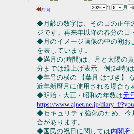
年
月
前月
◆月齢の数字は、その日の正午
ジです。再来年以降の春分の日
◆月のイメージ画像の中の朔お
を表しています。
◆満月の(時間)は、月と太陽の黄
分までは繰上げ表示。例(24時)は23
◆年号の横の 【葉月 はづき】
近年新暦月に使用される場合も
◆明治・大正・昭和の年数は
元
https://www.ajnet.ne.jp/diary_f/?yo
◆セキュリティ強化のため、今
合があります。
◆国民の祝日に関しては
内閣府