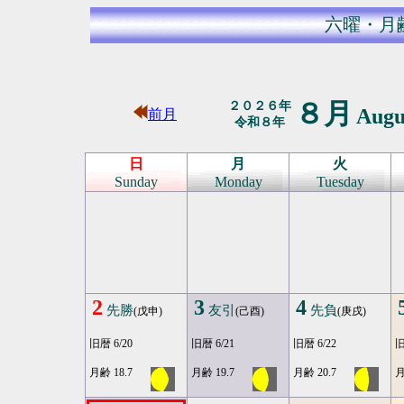
六曜・月
８月
２０２６年
Augu
前月
令和８年
日
月
火
Sunday
Monday
Tuesday
2
3
4
先勝
友引
先負
(戊申)
(己酉)
(庚戌)
旧暦 6/20
旧暦 6/21
旧暦 6/22
旧
月齢 18.7
月齢 19.7
月齢 20.7
月